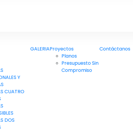
GALERIA
Proyectos
Contáctanos
Planos
Presupuesto Sin
AS
Compromiso
ONALES Y
AS
S CUATRO
S
AS
SIBLES
S DOS
S