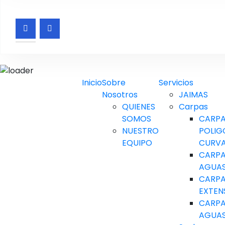
Skip to content
Inicio
Sobre
Servicios
Nosotros
JAIMAS
QUIENES
Carpas
SOMOS
CARP
NUESTRO
POLIG
EQUIPO
CURV
CARPA
AGUA
CARP
EXTEN
CARPA
AGUA